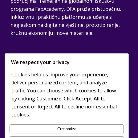
područjima. Temeljen na globalnom iskustvu
programa FabAcademy, DFA pruža pristupačnu,
inkluzivnu i praktičnu platformu za učenje s
naglaskom na digitalne vještine, prototipiranje,
kružnu ekonomiju i nove materijale.
We respect your privacy
Cookies help us improve your experience,
DRUŠTVENO ODGOVORNI KARAKTER
deliver personalized content, and analyze
traffic. You can choose which cookies to allow
Pozivamo sve zainteresirane dionike iz realnog
by clicking
Customize
. Click
Accept All
to
sektora, koji u ovom programu prepoznaju
consent or
Reject All
to decline non-essential
društvenu vrijednost i dugoročni utjecaj na
cookies.
zajednice, da se pridruže i podrže naše napore u
izgradnji inkluzivnog i inovacijskog obrazovnog
Customize
ekosustava.