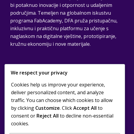
bi potaknuo inovacije i otpornost u udaljenim
područjima. Temeljen na globalnom iskustvu
programa FabAcademy, DFA pruža pristupačnu,
inkluzivnu i praktičnu platformu za učenje s
naglaskom na digitalne vještine, prototipiranje,
kružnu ekonomiju i nove materijale.
We respect your privacy
Cookies help us improve your experience,
DRUŠTVENO ODGOVORNI KARAKTER
deliver personalized content, and analyze
traffic. You can choose which cookies to allow
Pozivamo sve zainteresirane dionike iz realnog
by clicking
Customize
. Click
Accept All
to
sektora, koji u ovom programu prepoznaju
consent or
Reject All
to decline non-essential
društvenu vrijednost i dugoročni utjecaj na
cookies.
zajednice, da se pridruže i podrže naše napore u
izgradnji inkluzivnog i inovacijskog obrazovnog